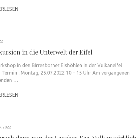
ERLESEN
22
ursion in die Unterwelt der Eifel
kshop in den Birresborner Eishöhlen in der Vulkaneifel
 Termin : Montag, 25.07.2022 10 – 15 Uhr Am vergangenen
enden …
ERLESEN
R 2022
rach denn nun der Laacher-See-Vulkan wirklich