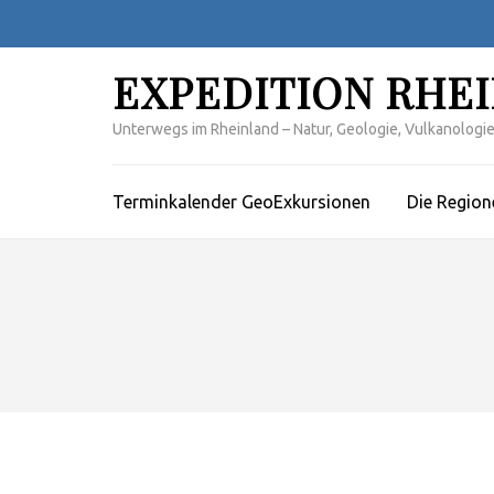
Zum
Inhalt
springen
EXPEDITION RHE
(Enter
drücken)
Unterwegs im Rheinland – Natur, Geologie, Vulkanologie,
Terminkalender GeoExkursionen
Die Region