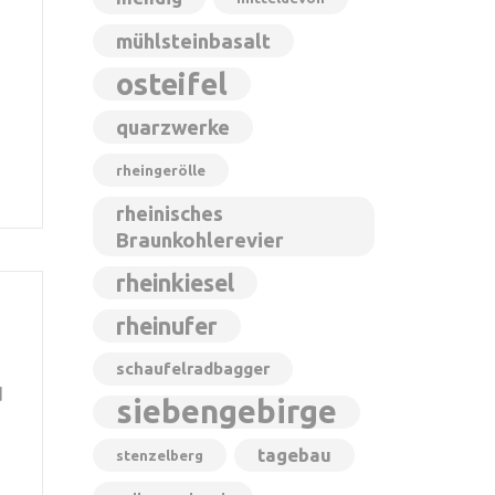
mühlsteinbasalt
osteifel
quarzwerke
rheingerölle
rheinisches
Braunkohlerevier
rheinkiesel
rheinufer
schaufelradbagger
d
siebengebirge
tagebau
stenzelberg