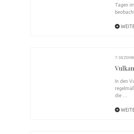
Tagen im
beobach
WEIT
7. DEZEMB
Vulkan
In den V
regelmäß
die …
WEIT