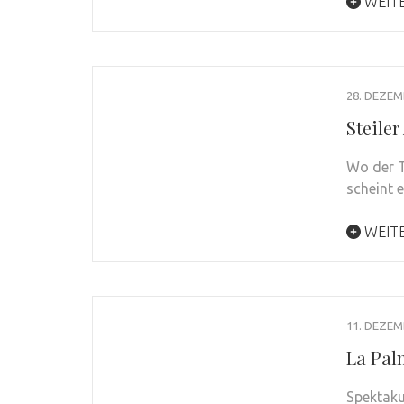
WEIT
28. DEZEM
Steile
Wo der T
scheint 
WEIT
11. DEZEM
La Palm
Spektaku