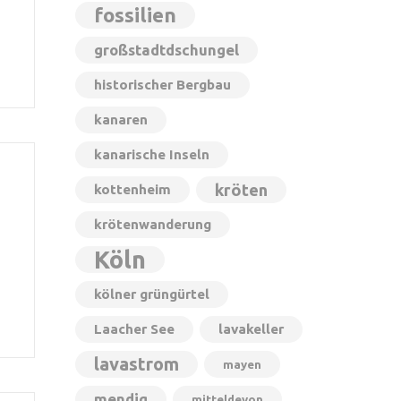
fossilien
großstadtdschungel
historischer Bergbau
kanaren
kanarische Inseln
kröten
kottenheim
krötenwanderung
Köln
kölner grüngürtel
Laacher See
lavakeller
lavastrom
mayen
mendig
mitteldevon