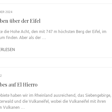
ER 2024
ben über der Eifel
te die Hohe Acht, den mit 747 m höchsten Berg der Eifel, im
um finden. Aber als der …
ERLESEN
22
bes auf El Hierro
biete haben wir im Rheinland ausreichend, das Siebengebirge,
erwald und die Vulkaneifel, wobei die Vulkaneifel mit ihren
en Vulkanen …