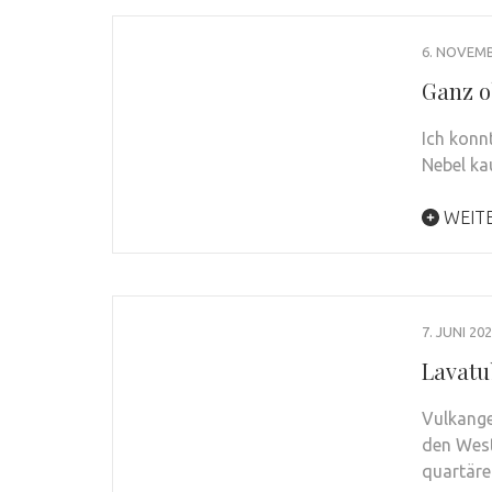
6. NOVEMB
Ganz o
Ich konn
Nebel ka
WEIT
7. JUNI 20
Lavatu
Vulkange
den West
quartär