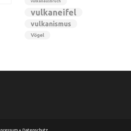
vulkanausbruch
vulkaneifel
vulkanismus
Vögel
pressum + Datenschutz