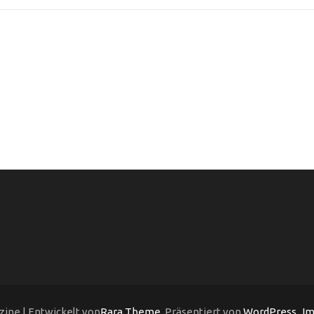
ine | Entwickelt von
Rara Theme
. Präsentiert von
WordPress
.
Im