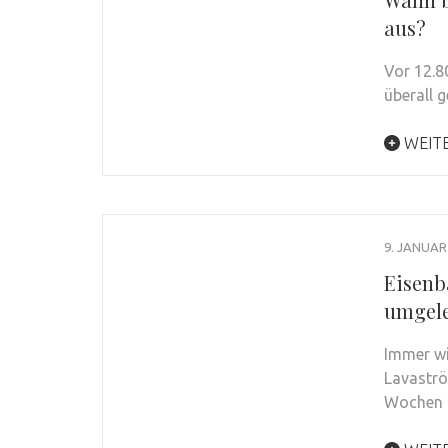
aus?
Vor 12.8
überall 
WEIT
9. JANUAR
Eisenb
umgelei
Immer wi
Lavaströ
Wochen 