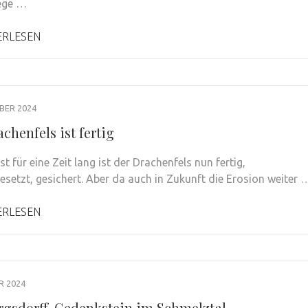
iege …
ERLESEN
BER 2024
chenfels ist fertig
 für eine Zeit lang ist der Drachenfels nun fertig,
esetzt, gesichert. Aber da auch in Zukunft die Erosion weiter 
ERLESEN
R 2024
rgsdorff-Gedenkstein im Schmelztal