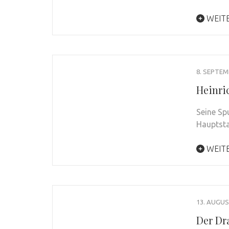
WEIT
8. SEPTEM
Heinri
Seine Sp
Hauptst
WEIT
13. AUGUS
Der Dr