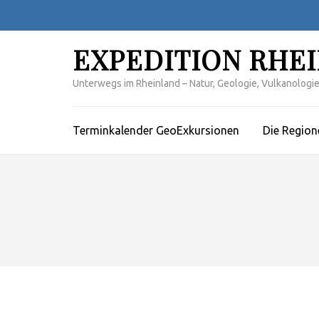
Zum
Inhalt
springen
EXPEDITION RHE
(Enter
drücken)
Unterwegs im Rheinland – Natur, Geologie, Vulkanologie,
Terminkalender GeoExkursionen
Die Region