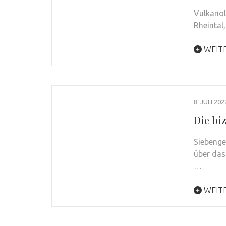
Vulkanol
Rheintal,
WEIT
8. JULI 202
Die bi
Siebenge
über das
…
WEIT