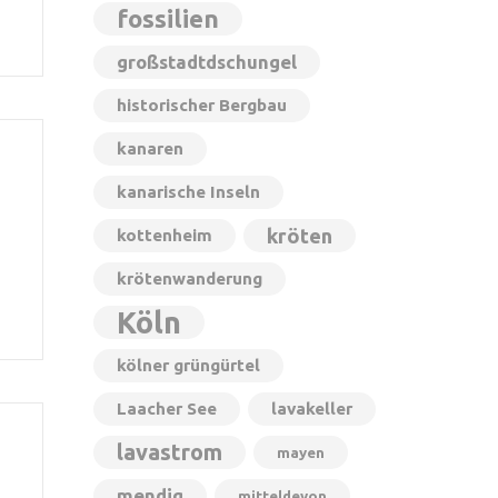
fossilien
großstadtdschungel
historischer Bergbau
kanaren
kanarische Inseln
kröten
kottenheim
n
krötenwanderung
Köln
kölner grüngürtel
Laacher See
lavakeller
lavastrom
mayen
mendig
mitteldevon