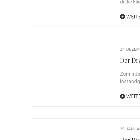
dicke Fl
WEIT
24. DEZEM
Der Dra
Zumindest
instandg
WEIT
25. JANUA
Der Bu