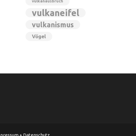
vulkanausbruch
vulkaneifel
vulkanismus
Vögel
pressum + Datenschutz