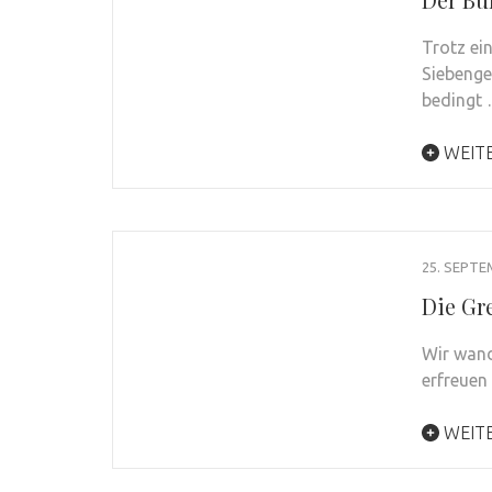
Trotz ei
Siebenge
bedingt
WEIT
25. SEPTE
Die Gr
Wir wand
erfreuen
WEIT