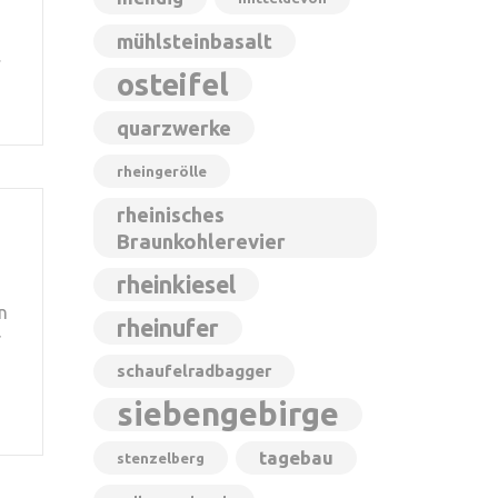
mühlsteinbasalt
…
osteifel
quarzwerke
rheingerölle
rheinisches
Braunkohlerevier
rheinkiesel
n
rheinufer
r
schaufelradbagger
siebengebirge
tagebau
stenzelberg