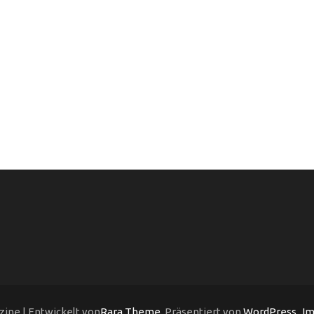
ine | Entwickelt von
Rara Theme
. Präsentiert von
WordPress
.
Im