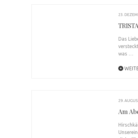
23. DEZEM
TRIST
Das Lieb
versteck
was …
WEIT
29. AUGUS
Am Abe
Hirschkä
Unserein