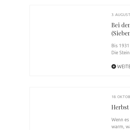
3. AUGUST
Bei de
(Siebe
Bis 1931
Die Stei
WEIT
18. OKTOB
Herbst
Wenn es 
warm, wä