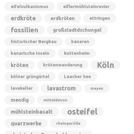
eifelvulkanismus
eiflermühlsteinrevier
erdkröte
erdkröten
ettringen
fossilien
großstadtdschungel
historischer Bergbau
kanaren
kanarische Inseln
kottenheim
Köln
kröten
krötenwanderung
kölner grüngürtel
Laacher See
lavastrom
lavakeller
mayen
mendig
mitteldevon
osteifel
mühlsteinbasalt
quarzwerke
rheingerölle