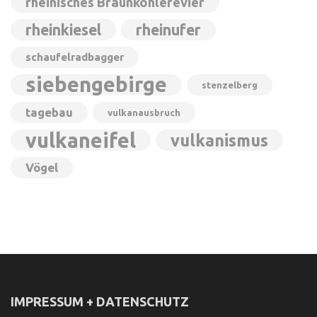
rheinisches Braunkohlerevier
rheinkiesel
rheinufer
schaufelradbagger
siebengebirge
stenzelberg
tagebau
vulkanausbruch
vulkaneifel
vulkanismus
Vögel
IMPRESSUM + DATENSCHUTZ