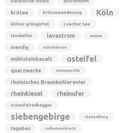
kanarische Inseln
kottenheim
Köln
kröten
krötenwanderung
kölner grüngürtel
Laacher See
lavastrom
lavakeller
mayen
mendig
mitteldevon
osteifel
mühlsteinbasalt
quarzwerke
rheingerölle
rheinisches Braunkohlerevier
rheinkiesel
rheinufer
schaufelradbagger
siebengebirge
stenzelberg
tagebau
vulkanausbruch