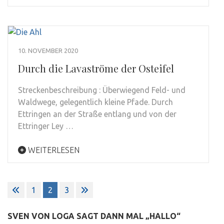
10. NOVEMBER 2020
Durch die Lavaströme der Osteifel
Streckenbeschreibung : Überwiegend Feld- und
Waldwege, gelegentlich kleine Pfade. Durch
Ettringen an der Straße entlang und von der
Ettringer Ley …
WEITERLESEN
Seitennummerierung
1
2
3
der
Beiträge
SVEN VON LOGA SAGT DANN MAL „HALLO“