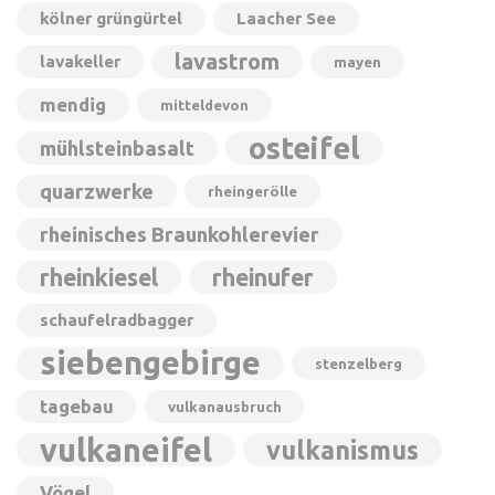
kölner grüngürtel
Laacher See
lavastrom
lavakeller
mayen
mendig
mitteldevon
osteifel
mühlsteinbasalt
quarzwerke
rheingerölle
rheinisches Braunkohlerevier
rheinkiesel
rheinufer
schaufelradbagger
siebengebirge
stenzelberg
tagebau
vulkanausbruch
vulkaneifel
vulkanismus
Vögel