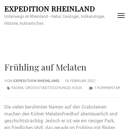
Zum
EXPEDITION RHEINLAND
Inhalt
Unterwegs im Rheinland – Natur, Geologie, Vulkanologie,
springen
Historie, Kulinarisches
(Enter
drücken)
Frühling auf Melaten
VON
EXPEDITION RHEINLAND
16. FEBRUAR 2022
ZU
FAUNA
,
GROSSSTADTDSCHUNGEL KÖLN
1 KOMMENTAR
FRÜH
AUF
Die vielen berühmten Namen auf den Grabsteinen
MEL
machen den Kölner Melatenfriedhof abenteuerlich und
geschichtsträchtig. Jedoch er ist wie ein riesiger Park,
ein friedliches Idyll, das gerade im Frühling mit Blüten