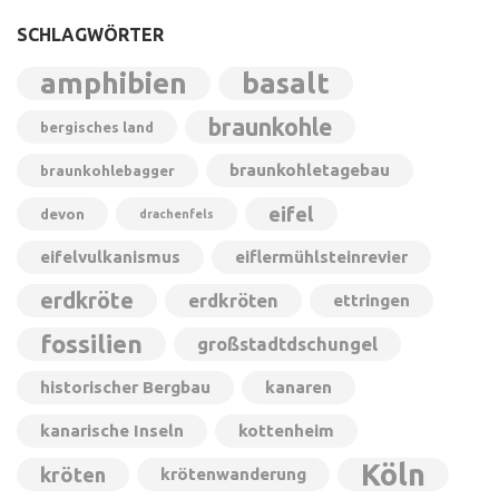
SCHLAGWÖRTER
amphibien
basalt
braunkohle
bergisches land
braunkohletagebau
braunkohlebagger
eifel
devon
drachenfels
eifelvulkanismus
eiflermühlsteinrevier
erdkröte
erdkröten
ettringen
fossilien
großstadtdschungel
historischer Bergbau
kanaren
kanarische Inseln
kottenheim
Köln
kröten
krötenwanderung