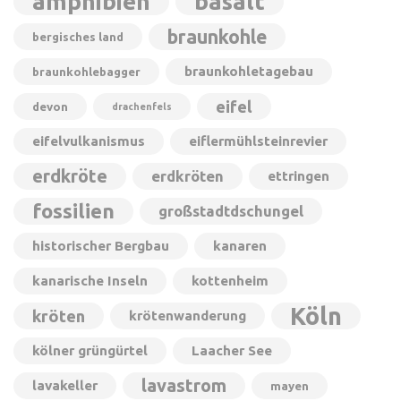
amphibien
basalt
braunkohle
bergisches land
braunkohletagebau
braunkohlebagger
eifel
devon
drachenfels
eifelvulkanismus
eiflermühlsteinrevier
erdkröte
erdkröten
ettringen
fossilien
großstadtdschungel
historischer Bergbau
kanaren
kanarische Inseln
kottenheim
Köln
kröten
krötenwanderung
kölner grüngürtel
Laacher See
lavastrom
lavakeller
mayen