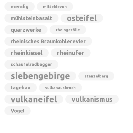
mendig
mitteldevon
osteifel
mühlsteinbasalt
quarzwerke
rheingerölle
rheinisches Braunkohlerevier
rheinkiesel
rheinufer
schaufelradbagger
siebengebirge
stenzelberg
tagebau
vulkanausbruch
vulkaneifel
vulkanismus
Vögel