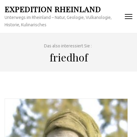
Zum
EXPEDITION RHEINLAND
Inhalt
Unterwegs im Rheinland – Natur, Geologie, Vulkanologie,
springen
Historie, Kulinarisches
(Enter
drücken)
Das also interessiert Sie :
friedhof