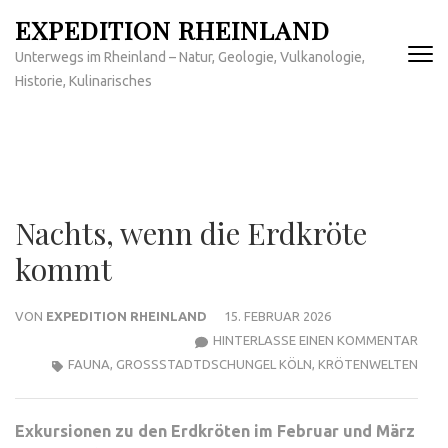
Zum
EXPEDITION RHEINLAND
Inhalt
Unterwegs im Rheinland – Natur, Geologie, Vulkanologie,
springen
Historie, Kulinarisches
(Enter
drücken)
Nachts, wenn die Erdkröte
kommt
VON
EXPEDITION RHEINLAND
15. FEBRUAR 2026
ZU
HINTERLASSE EINEN KOMMENTAR
NAC
FAUNA
,
GROSSSTADTDSCHUNGEL KÖLN
,
KRÖTENWELTEN
WEN
DIE
Exkursionen zu den Erdkröten im Februar und März
ERD