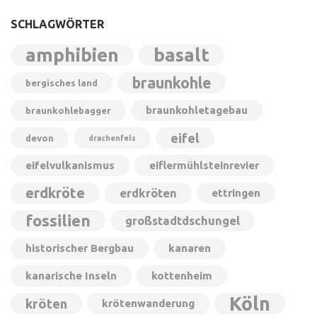
SCHLAGWÖRTER
amphibien
basalt
braunkohle
bergisches land
braunkohletagebau
braunkohlebagger
eifel
devon
drachenfels
eifelvulkanismus
eiflermühlsteinrevier
erdkröte
erdkröten
ettringen
fossilien
großstadtdschungel
historischer Bergbau
kanaren
kanarische Inseln
kottenheim
Köln
kröten
krötenwanderung