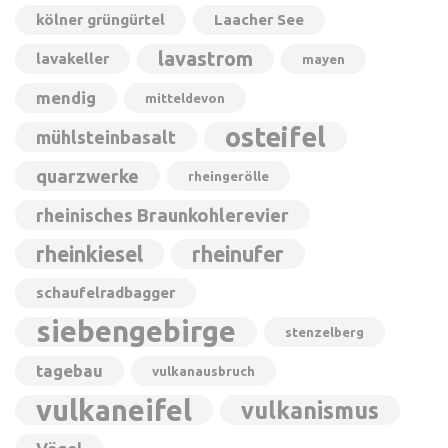
kölner grüngürtel
Laacher See
lavastrom
lavakeller
mayen
mendig
mitteldevon
osteifel
mühlsteinbasalt
quarzwerke
rheingerölle
rheinisches Braunkohlerevier
rheinkiesel
rheinufer
schaufelradbagger
siebengebirge
stenzelberg
tagebau
vulkanausbruch
vulkaneifel
vulkanismus