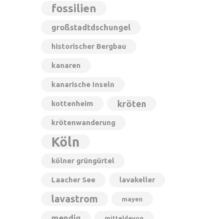
fossilien
großstadtdschungel
historischer Bergbau
kanaren
kanarische Inseln
kröten
kottenheim
krötenwanderung
Köln
kölner grüngürtel
Laacher See
lavakeller
lavastrom
mayen
mendig
mitteldevon