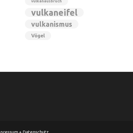
vulkanausbruch
vulkaneifel
vulkanismus
Vögel
pressum + Datenschutz