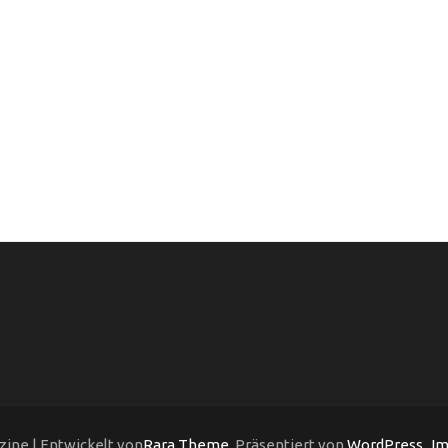
ine | Entwickelt von
Rara Theme
. Präsentiert von
WordPress
.
Im