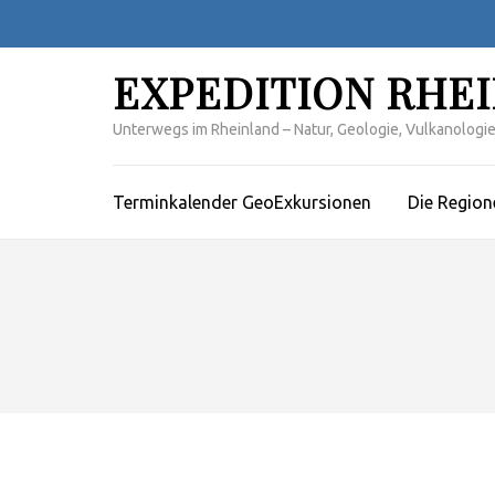
Zum
Inhalt
springen
EXPEDITION RHE
(Enter
drücken)
Unterwegs im Rheinland – Natur, Geologie, Vulkanologie,
Terminkalender GeoExkursionen
Die Region