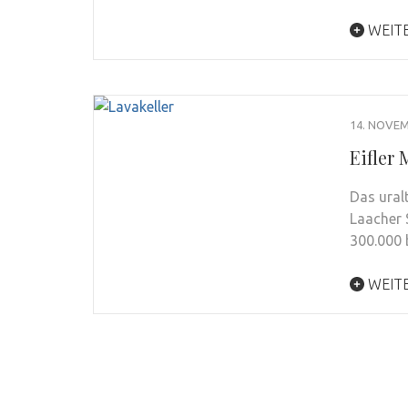
WEIT
14. NOVEM
Eifler
Das ural
Laacher 
300.000 
WEIT