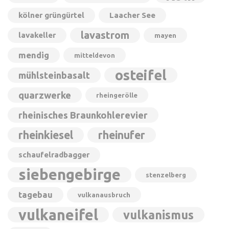
kölner grüngürtel
Laacher See
lavastrom
lavakeller
mayen
mendig
mitteldevon
osteifel
mühlsteinbasalt
quarzwerke
rheingerölle
rheinisches Braunkohlerevier
rheinkiesel
rheinufer
schaufelradbagger
siebengebirge
stenzelberg
tagebau
vulkanausbruch
vulkaneifel
vulkanismus