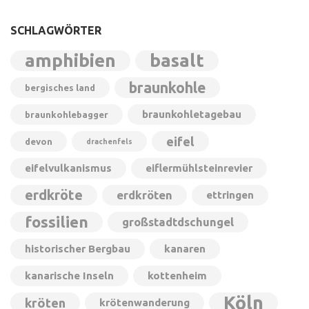
SCHLAGWÖRTER
amphibien
basalt
braunkohle
bergisches land
braunkohletagebau
braunkohlebagger
eifel
devon
drachenfels
eifelvulkanismus
eiflermühlsteinrevier
erdkröte
erdkröten
ettringen
fossilien
großstadtdschungel
historischer Bergbau
kanaren
kanarische Inseln
kottenheim
Köln
kröten
krötenwanderung