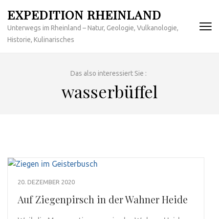
Zum
EXPEDITION RHEINLAND
Inhalt
Unterwegs im Rheinland – Natur, Geologie, Vulkanologie,
springen
Historie, Kulinarisches
(Enter
drücken)
Das also interessiert Sie :
wasserbüffel
20. DEZEMBER 2020
Auf Ziegenpirsch in der Wahner Heide