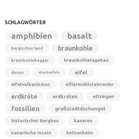
SCHLAGWÖRTER
amphibien
basalt
braunkohle
bergisches land
braunkohletagebau
braunkohlebagger
eifel
devon
drachenfels
eifelvulkanismus
eiflermühlsteinrevier
erdkröte
erdkröten
ettringen
fossilien
großstadtdschungel
historischer Bergbau
kanaren
kanarische Inseln
kottenheim