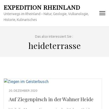
Zum
EXPEDITION RHEINLAND
Inhalt
Unterwegs im Rheinland – Natur, Geologie, Vulkanologie,
springen
Historie, Kulinarisches
(Enter
drücken)
Das also interessiert Sie :
heideterrasse
20. DEZEMBER 2020
Auf Ziegenpirsch in der Wahner Heide