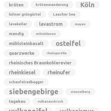
Köln
kröten
krötenwanderung
kölner grüngürtel
Laacher See
lavastrom
lavakeller
mayen
mendig
mitteldevon
osteifel
mühlsteinbasalt
quarzwerke
rheingerölle
rheinisches Braunkohlerevier
rheinkiesel
rheinufer
schaufelradbagger
siebengebirge
stenzelberg
tagebau
vulkanausbruch