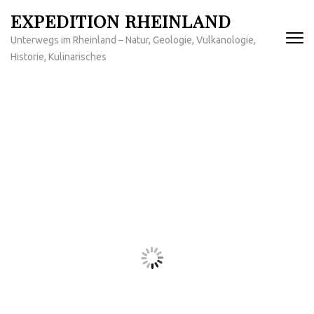
Zum
EXPEDITION RHEINLAND
Inhalt
Unterwegs im Rheinland – Natur, Geologie, Vulkanologie,
springen
Historie, Kulinarisches
(Enter
drücken)