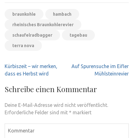
braunkohle
hambach
rheinisches Braunkohlerevier
schaufelradbagger
tagebau
terra nova
Beitragsnavigation
Kürbiszeit – wir merken,
Auf Spurensuche im Eifler
dass es Herbst wird
Mühlsteinrevier
Schreibe einen Kommentar
Deine E-Mail-Adresse wird nicht veröffentlicht.
Erforderliche Felder sind mit
*
markiert