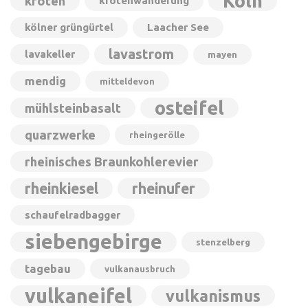
Köln
kröten
krötenwanderung
kölner grüngürtel
Laacher See
lavastrom
lavakeller
mayen
mendig
mitteldevon
osteifel
mühlsteinbasalt
quarzwerke
rheingerölle
rheinisches Braunkohlerevier
rheinkiesel
rheinufer
schaufelradbagger
siebengebirge
stenzelberg
tagebau
vulkanausbruch
vulkaneifel
vulkanismus