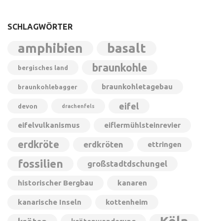
SCHLAGWÖRTER
amphibien
basalt
braunkohle
bergisches land
braunkohletagebau
braunkohlebagger
eifel
devon
drachenfels
eifelvulkanismus
eiflermühlsteinrevier
erdkröte
erdkröten
ettringen
fossilien
großstadtdschungel
historischer Bergbau
kanaren
kanarische Inseln
kottenheim