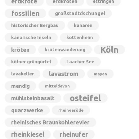
erdkröte
erdkröten
ettringen
fossilien
großstadtdschungel
historischer Bergbau
kanaren
kanarische Inseln
kottenheim
Köln
kröten
krötenwanderung
kölner grüngürtel
Laacher See
lavastrom
lavakeller
mayen
mendig
mitteldevon
osteifel
mühlsteinbasalt
quarzwerke
rheingerölle
rheinisches Braunkohlerevier
rheinkiesel
rheinufer