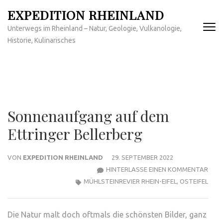
Zum
EXPEDITION RHEINLAND
Inhalt
Unterwegs im Rheinland – Natur, Geologie, Vulkanologie,
springen
Historie, Kulinarisches
(Enter
drücken)
Sonnenaufgang auf dem
Ettringer Bellerberg
VON
EXPEDITION RHEINLAND
29. SEPTEMBER 2022
ZU
HINTERLASSE EINEN KOMMENTAR
SON
MÜHLSTEINREVIER RHEIN-EIFEL
,
OSTEIFEL
AUF
DEM
Die Natur malt doch oftmals die schönsten Bilder, ganz
ETTR