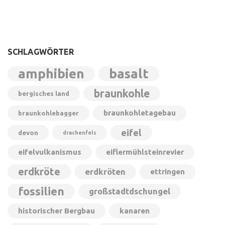
SCHLAGWÖRTER
amphibien
basalt
braunkohle
bergisches land
braunkohletagebau
braunkohlebagger
eifel
devon
drachenfels
eifelvulkanismus
eiflermühlsteinrevier
erdkröte
erdkröten
ettringen
fossilien
großstadtdschungel
historischer Bergbau
kanaren