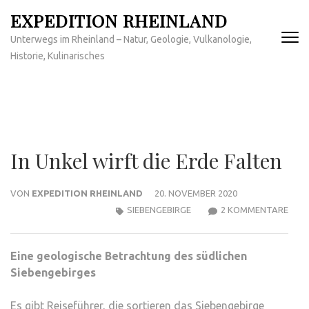
Zum
EXPEDITION RHEINLAND
Inhalt
Unterwegs im Rheinland – Natur, Geologie, Vulkanologie,
springen
Historie, Kulinarisches
(Enter
drücken)
In Unkel wirft die Erde Falten
VON
EXPEDITION RHEINLAND
20. NOVEMBER 2020
ZU
SIEBENGEBIRGE
2 KOMMENTARE
IN
UNK
Eine geologische Betrachtung des südlichen
WIR
Siebengebirges
DIE
ERDE
Es gibt Reiseführer, die sortieren das Siebengebirge
FALT