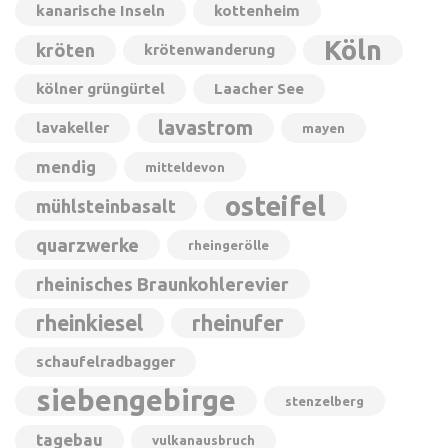
kanarische Inseln
kottenheim
Köln
kröten
krötenwanderung
kölner grüngürtel
Laacher See
lavastrom
lavakeller
mayen
mendig
mitteldevon
osteifel
mühlsteinbasalt
quarzwerke
rheingerölle
rheinisches Braunkohlerevier
rheinkiesel
rheinufer
schaufelradbagger
siebengebirge
stenzelberg
tagebau
vulkanausbruch