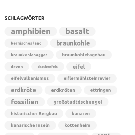
SCHLAGWÖRTER
amphibien
basalt
braunkohle
bergisches land
braunkohletagebau
braunkohlebagger
eifel
devon
drachenfels
eifelvulkanismus
eiflermühlsteinrevier
erdkröte
erdkröten
ettringen
fossilien
großstadtdschungel
historischer Bergbau
kanaren
kanarische Inseln
kottenheim