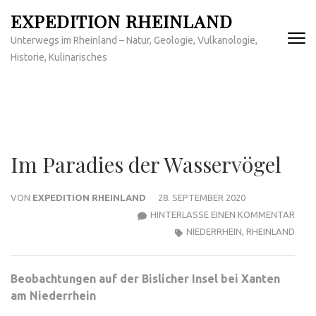
Zum
EXPEDITION RHEINLAND
Inhalt
Unterwegs im Rheinland – Natur, Geologie, Vulkanologie,
springen
Historie, Kulinarisches
(Enter
drücken)
Im Paradies der Wasservögel
VON
EXPEDITION RHEINLAND
28. SEPTEMBER 2020
ZU
HINTERLASSE EINEN KOMMENTAR
IM
NIEDERRHEIN
,
RHEINLAND
PARA
DER
Beobachtungen auf der Bislicher Insel bei Xanten
WAS
am Niederrhein