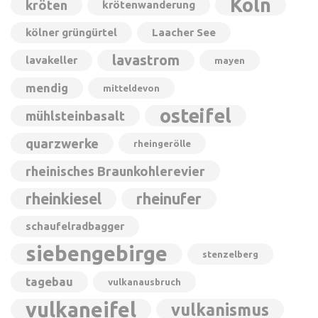
Köln
kröten
krötenwanderung
kölner grüngürtel
Laacher See
lavastrom
lavakeller
mayen
mendig
mitteldevon
osteifel
mühlsteinbasalt
quarzwerke
rheingerölle
rheinisches Braunkohlerevier
rheinkiesel
rheinufer
schaufelradbagger
siebengebirge
stenzelberg
tagebau
vulkanausbruch
vulkaneifel
vulkanismus