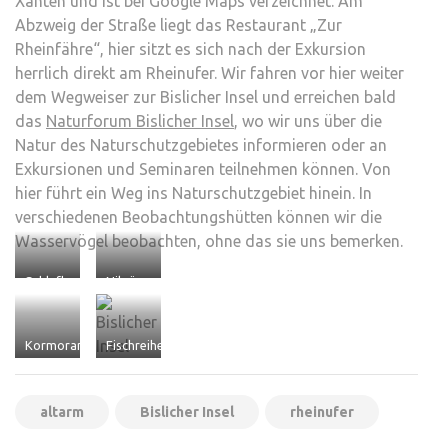
Xanten und ist bei Google Maps verzeichnet. Am
Abzweig der Straße liegt das Restaurant „Zur
Rheinfähre“, hier sitzt es sich nach der Exkursion
herrlich direkt am Rheinufer. Wir fahren vor hier weiter
dem Wegweiser zur Bislicher Insel und erreichen bald
das
Naturforum Bislicher Insel
, wo wir uns über die
Natur des Naturschutzgebietes informieren oder an
Exkursionen und Seminaren teilnehmen können. Von
hier führt ein Weg ins Naturschutzgebiet hinein. In
verschiedenen Beobachtungshütten können wir die
Wasservögel beobachten, ohne das sie uns bemerken.
Schlafbaum
Nilgänse
der
Komorane
Kormoran
Fischreiher
altarm
Bislicher Insel
rheinufer