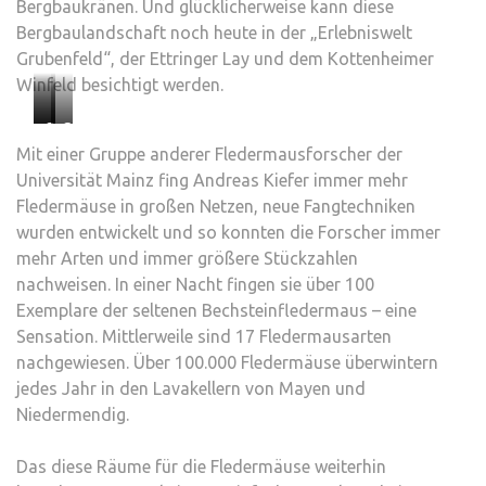
Bergbaukränen. Und glücklicherweise kann diese
Bergbaulandschaft noch heute in der „Erlebniswelt
Grubenfeld“, der Ettringer Lay und dem Kottenheimer
Winfeld besichtigt werden.
Großes
Großes
Großes
Mit einer Gruppe anderer Fledermausforscher der
Mausohr
Mausohr
Mausohr
Universität Mainz fing Andreas Kiefer immer mehr
–
Fledermäuse in großen Netzen, neue Fangtechniken
Fotos
wurden entwickelt und so konnten die Forscher immer
:
mehr Arten und immer größere Stückzahlen
Andreas
nachweisen. In einer Nacht fingen sie über 100
Kiefer
Exemplare der seltenen Bechsteinfledermaus – eine
Sensation. Mittlerweile sind 17 Fledermausarten
nachgewiesen. Über 100.000 Fledermäuse überwintern
jedes Jahr in den Lavakellern von Mayen und
Niedermendig.
Das diese Räume für die Fledermäuse weiterhin