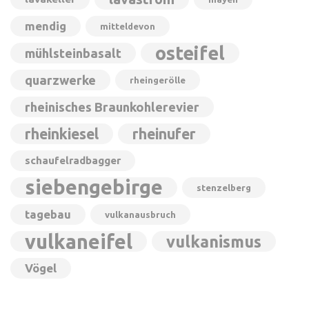
mendig
mitteldevon
osteifel
mühlsteinbasalt
quarzwerke
rheingerölle
rheinisches Braunkohlerevier
rheinkiesel
rheinufer
schaufelradbagger
siebengebirge
stenzelberg
tagebau
vulkanausbruch
vulkaneifel
vulkanismus
Vögel