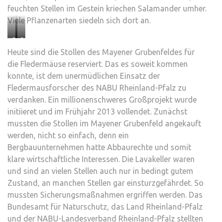
feuchten Stellen im Gestein kriechen Salamander umher.
Viele Pflanzenarten siedeln sich dort an.
Bartfledermaus
Bechsteinfledermaus
Heute sind die Stollen des Mayener Grubenfeldes für
(links)
–
die Fledermäuse reserviert. Das es soweit kommen
und
Foto
konnte, ist dem unermüdlichen Einsatz der
Mausohr
:
Fledermausforscher des NABU Rheinland-Pfalz zu
(rechts)
Andreas
verdanken. Ein millionenschweres Großprojekt wurde
–
Kiefer
initiieret und im Frühjahr 2013 vollendet. Zunächst
Foto:
mussten die Stollen im Mayener Grubenfeld angekauft
Andreas
werden, nicht so einfach, denn ein
Kiefer
Bergbauunternehmen hatte Abbaurechte und somit
klare wirtschaftliche Interessen. Die Lavakeller waren
und sind an vielen Stellen auch nur in bedingt gutem
Zustand, an manchen Stellen gar einsturzgefährdet. So
mussten Sicherungsmaßnahmen ergriffen werden. Das
Bundesamt für Naturschutz, das Land Rheinland-Pfalz
und der NABU-Landesverband Rheinland-Pfalz stellten