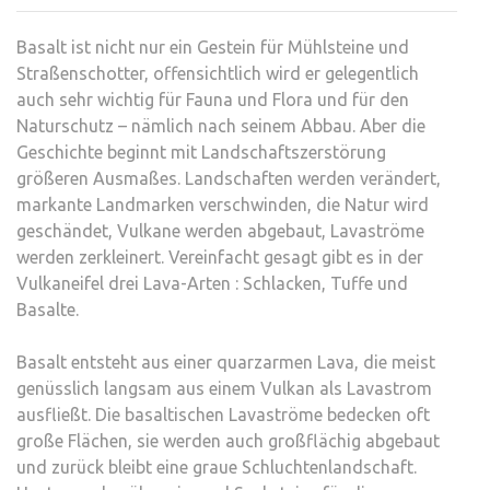
OSTE
Basalt ist nicht nur ein Gestein für Mühlsteine und
–
Straßenschotter, offensichtlich wird er gelegentlich
IM
auch sehr wichtig für Fauna und Flora und für den
DUN
Naturschutz – nämlich nach seinem Abbau. Aber die
REIC
Geschichte beginnt mit Landschaftszerstörung
DER
größeren Ausmaßes. Landschaften werden verändert,
FLE
markante Landmarken verschwinden, die Natur wird
geschändet, Vulkane werden abgebaut, Lavaströme
werden zerkleinert. Vereinfacht gesagt gibt es in der
Vulkaneifel drei Lava-Arten : Schlacken, Tuffe und
Basalte.
Basalt entsteht aus einer quarzarmen Lava, die meist
genüsslich langsam aus einem Vulkan als Lavastrom
ausfließt. Die basaltischen Lavaströme bedecken oft
große Flächen, sie werden auch großflächig abgebaut
und zurück bleibt eine graue Schluchtenlandschaft.