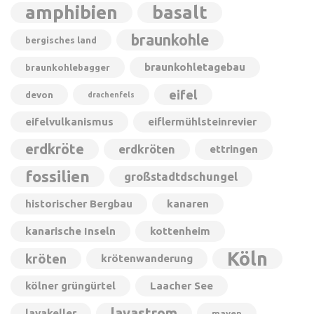
amphibien
basalt
braunkohle
bergisches land
braunkohletagebau
braunkohlebagger
eifel
devon
drachenfels
eifelvulkanismus
eiflermühlsteinrevier
erdkröte
erdkröten
ettringen
fossilien
großstadtdschungel
historischer Bergbau
kanaren
kanarische Inseln
kottenheim
Köln
kröten
krötenwanderung
kölner grüngürtel
Laacher See
lavastrom
lavakeller
mayen