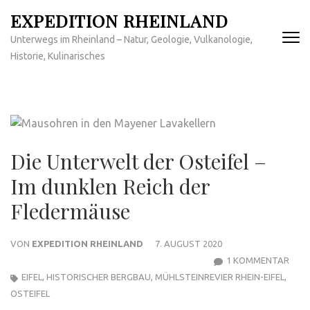
Zum
EXPEDITION RHEINLAND
Inhalt
Unterwegs im Rheinland – Natur, Geologie, Vulkanologie,
springen
Historie, Kulinarisches
(Enter
drücken)
Die Unterwelt der Osteifel –
Im dunklen Reich der
Fledermäuse
VON
EXPEDITION RHEINLAND
7. AUGUST 2020
ZU
1 KOMMENTAR
DIE
EIFEL
,
HISTORISCHER BERGBAU
,
MÜHLSTEINREVIER RHEIN-EIFEL
,
UNT
OSTEIFEL
DER