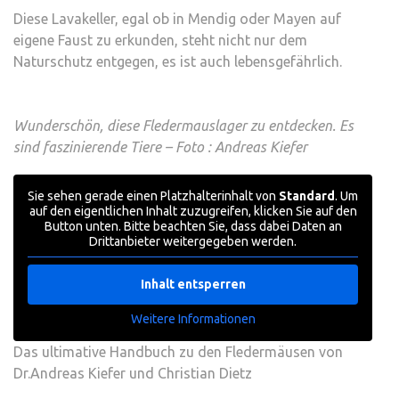
Diese Lavakeller, egal ob in Mendig oder Mayen auf
eigene Faust zu erkunden, steht nicht nur dem
Naturschutz entgegen, es ist auch lebensgefährlich.
Wunderschön, diese Fledermauslager zu entdecken. Es
sind faszinierende Tiere – Foto : Andreas Kiefer
Sie sehen gerade einen Platzhalterinhalt von
Standard
. Um
auf den eigentlichen Inhalt zuzugreifen, klicken Sie auf den
Button unten. Bitte beachten Sie, dass dabei Daten an
Drittanbieter weitergegeben werden.
Inhalt entsperren
Weitere Informationen
Das ultimative Handbuch zu den Fledermäusen von
Dr.Andreas Kiefer und Christian Dietz