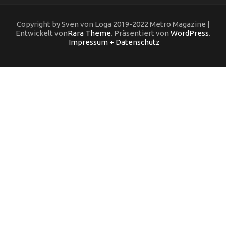
Copyright by Sven von Loga 2019-2022 Metro Magazine |
Entwickelt von
Rara Theme
. Präsentiert von
WordPress
.
Impressum + Datenschutz