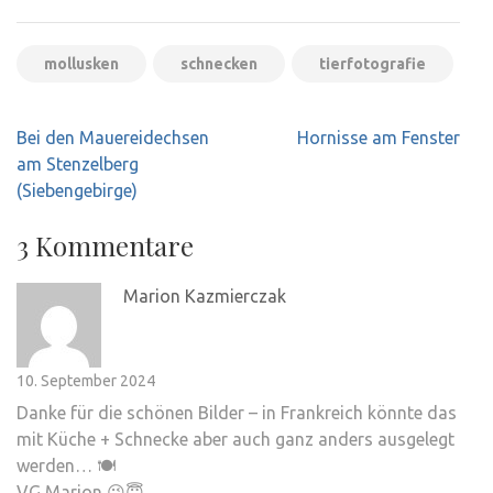
mollusken
schnecken
tierfotografie
Beitragsnavigation
Bei den Mauereidechsen
Hornisse am Fenster
am Stenzelberg
(Siebengebirge)
3 Kommentare
Marion Kazmierczak
10. September 2024
Danke für die schönen Bilder – in Frankreich könnte das
mit Küche + Schnecke aber auch ganz anders ausgelegt
werden… 🍽
VG Marion 😉😇