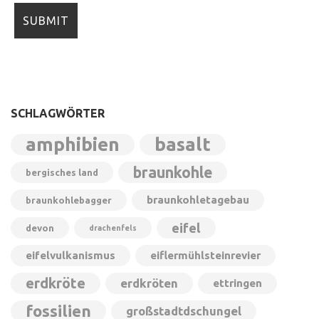
SCHLAGWÖRTER
amphibien
basalt
braunkohle
bergisches land
braunkohletagebau
braunkohlebagger
eifel
devon
drachenfels
eifelvulkanismus
eiflermühlsteinrevier
erdkröte
erdkröten
ettringen
fossilien
großstadtdschungel