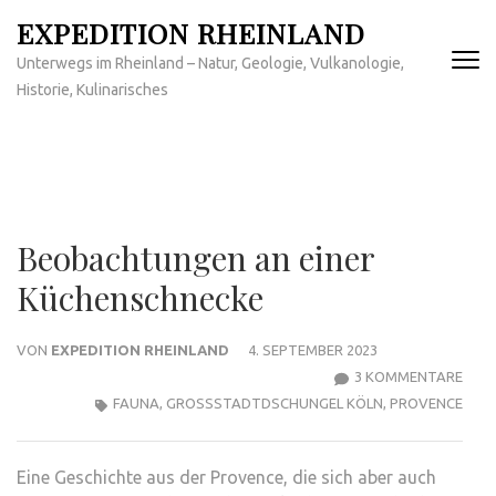
Zum
EXPEDITION RHEINLAND
Inhalt
Unterwegs im Rheinland – Natur, Geologie, Vulkanologie,
springen
Historie, Kulinarisches
(Enter
drücken)
Beobachtungen an einer
Küchenschnecke
VON
EXPEDITION RHEINLAND
4. SEPTEMBER 2023
ZU
3 KOMMENTARE
BEO
FAUNA
,
GROSSSTADTDSCHUNGEL KÖLN
,
PROVENCE
AN
EINE
Eine Geschichte aus der Provence, die sich aber auch
KÜC