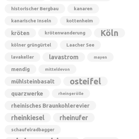
historischer Bergbau
kanaren
kanarische Inseln
kottenheim
Köln
kröten
krötenwanderung
kölner grüngürtel
Laacher See
lavastrom
lavakeller
mayen
mendig
mitteldevon
osteifel
mühlsteinbasalt
quarzwerke
rheingerölle
rheinisches Braunkohlerevier
rheinkiesel
rheinufer
schaufelradbagger