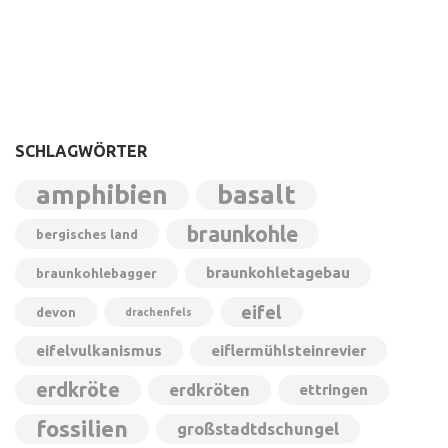
SCHLAGWÖRTER
amphibien
basalt
braunkohle
bergisches land
braunkohletagebau
braunkohlebagger
eifel
devon
drachenfels
eifelvulkanismus
eiflermühlsteinrevier
erdkröte
erdkröten
ettringen
fossilien
großstadtdschungel