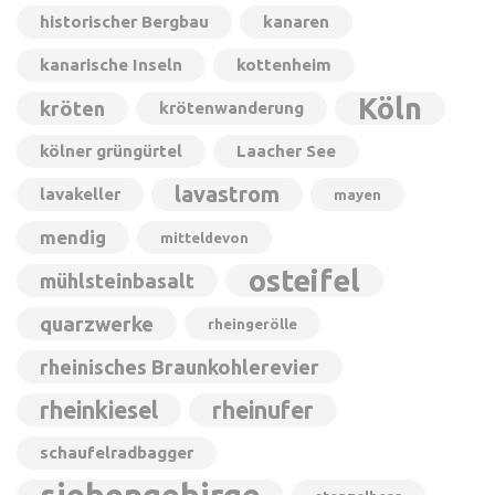
historischer Bergbau
kanaren
kanarische Inseln
kottenheim
Köln
kröten
krötenwanderung
kölner grüngürtel
Laacher See
lavastrom
lavakeller
mayen
mendig
mitteldevon
osteifel
mühlsteinbasalt
quarzwerke
rheingerölle
rheinisches Braunkohlerevier
rheinkiesel
rheinufer
schaufelradbagger