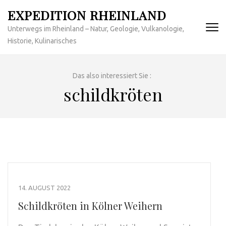
Zum
EXPEDITION RHEINLAND
Inhalt
Unterwegs im Rheinland – Natur, Geologie, Vulkanologie,
springen
Historie, Kulinarisches
(Enter
drücken)
Das also interessiert Sie :
schildkröten
14. AUGUST 2022
Schildkröten in Kölner Weihern