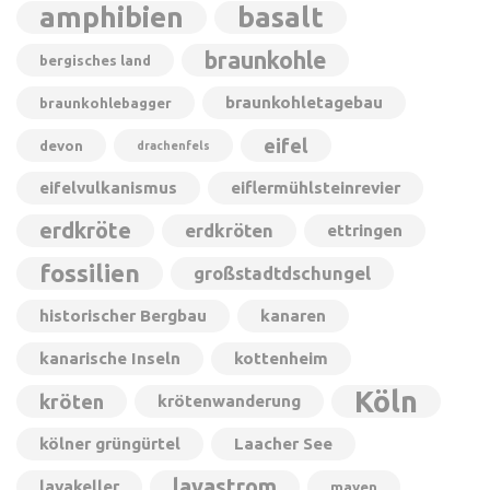
amphibien
basalt
braunkohle
bergisches land
braunkohletagebau
braunkohlebagger
eifel
devon
drachenfels
eifelvulkanismus
eiflermühlsteinrevier
erdkröte
erdkröten
ettringen
fossilien
großstadtdschungel
historischer Bergbau
kanaren
kanarische Inseln
kottenheim
Köln
kröten
krötenwanderung
kölner grüngürtel
Laacher See
lavastrom
lavakeller
mayen