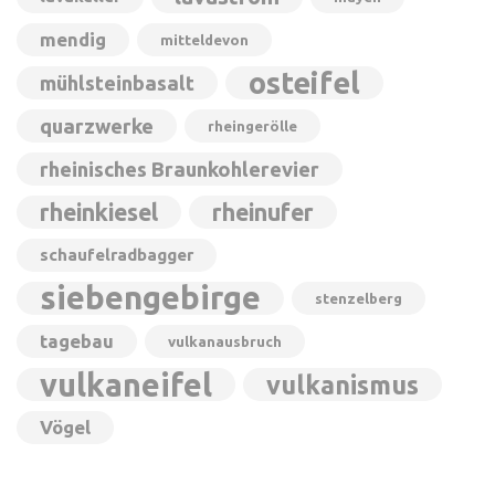
mendig
mitteldevon
osteifel
mühlsteinbasalt
quarzwerke
rheingerölle
rheinisches Braunkohlerevier
rheinkiesel
rheinufer
schaufelradbagger
siebengebirge
stenzelberg
tagebau
vulkanausbruch
vulkaneifel
vulkanismus
Vögel