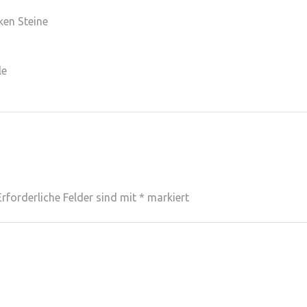
ken Steine
le
Erforderliche Felder sind mit
*
markiert