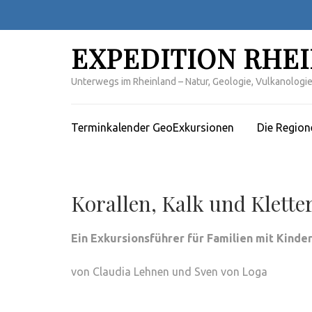
Zum
Inhalt
springen
EXPEDITION RHE
(Enter
drücken)
Unterwegs im Rheinland – Natur, Geologie, Vulkanologie,
Terminkalender GeoExkursionen
Die Region
Korallen, Kalk und Klette
Ein Exkursionsführer für Familien mit Kinde
von Claudia Lehnen und Sven von Loga