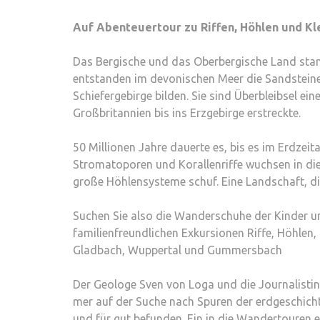
Auf Abenteuertour zu Riffen, Höhlen und Kl
Das Bergische und das Oberbergische Land stam
entstanden im devonischen Meer die Sandsteine
Schiefergebirge bilden. Sie sind Überbleibsel ei
Großbritannien bis ins Erzgebirge erstreckte.
50 Millionen Jahre dauerte es, bis es im Erdzei
Stromatoporen und Korallenriffe wuchsen in die
große Höhlensysteme schuf. Eine Landschaft, die
Suchen Sie also die Wanderschuhe der Kinder u
familienfreundlichen Exkursionen Riffe, Höhlen,
Gladbach, Wuppertal und Gummersbach
Der Geologe Sven von Loga und die Journalisti
mer auf der Suche nach Spuren der erdgeschich
und für gut befunden. Ein in die Wandertouren 