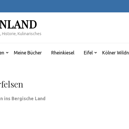
INLAND
 Historie, Kulinarisches
en
Meine Bücher
Rheinkiesel
Eifel
Kölner Wildn
rfelsen
rn ins Bergische Land