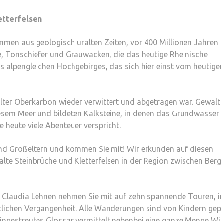
etterfelsen
men aus geologisch uralten Zeiten, vor 400 Millionen Jahren
, Tonschiefer und Grauwacken, die das heutige Rheinische
nes alpengleichen Hochgebirges, das sich hier einst vom heutige
talter Oberkarbon wieder verwittert und abgetragen war. Gewalt
sem Meer und bildeten Kalksteine, in denen das Grundwasser 
 heute viele Abenteuer verspricht.
nd Großeltern und kommen Sie mit! Wir erkunden auf diesen
 alte Steinbrüche und Kletterfelsen in der Region zwischen Ber
n Claudia Lehnen nehmen Sie mit auf zehn spannende Touren, 
tlichen Vergangenheit. Alle Wanderungen sind von Kindern gep
eingestreutes Glossar vermittelt nebenbei eine ganze Menge W