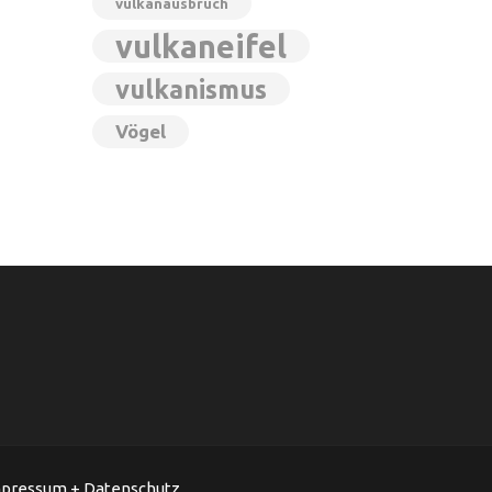
vulkanausbruch
vulkaneifel
vulkanismus
Vögel
pressum + Datenschutz