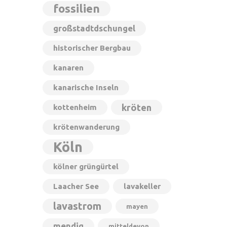
fossilien
großstadtdschungel
historischer Bergbau
kanaren
kanarische Inseln
kröten
kottenheim
krötenwanderung
Köln
kölner grüngürtel
Laacher See
lavakeller
lavastrom
mayen
mendig
mitteldevon