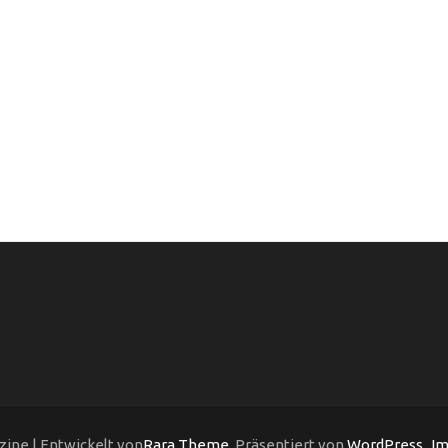
ine | Entwickelt von
Rara Theme
. Präsentiert von
WordPress
.
Im