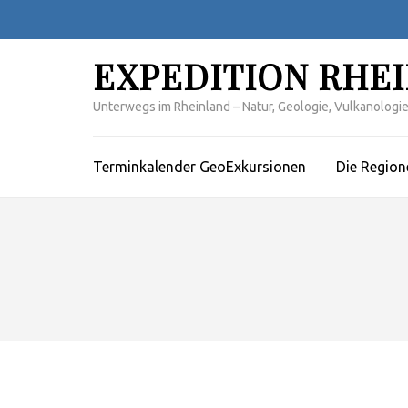
Zum
Inhalt
springen
EXPEDITION RHE
(Enter
drücken)
Unterwegs im Rheinland – Natur, Geologie, Vulkanologie,
Terminkalender GeoExkursionen
Die Region