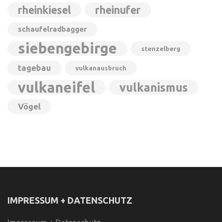
rheinkiesel
rheinufer
schaufelradbagger
siebengebirge
stenzelberg
tagebau
vulkanausbruch
vulkaneifel
vulkanismus
Vögel
IMPRESSUM + DATENSCHUTZ