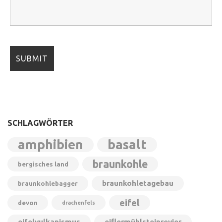
SCHLAGWÖRTER
amphibien
basalt
braunkohle
bergisches land
braunkohletagebau
braunkohlebagger
eifel
devon
drachenfels
eifelvulkanismus
eiflermühlsteinrevier