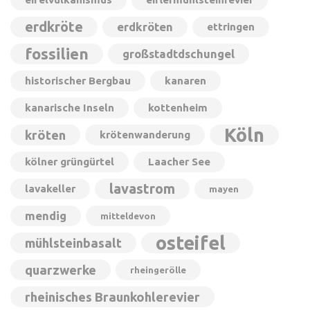
erdkröte
erdkröten
ettringen
fossilien
großstadtdschungel
historischer Bergbau
kanaren
kanarische Inseln
kottenheim
Köln
kröten
krötenwanderung
kölner grüngürtel
Laacher See
lavastrom
lavakeller
mayen
mendig
mitteldevon
osteifel
mühlsteinbasalt
quarzwerke
rheingerölle
rheinisches Braunkohlerevier