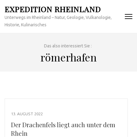
Zum
EXPEDITION RHEINLAND
Inhalt
Unterwegs im Rheinland – Natur, Geologie, Vulkanologie,
springen
Historie, Kulinarisches
(Enter
drücken)
Das also interessiert Sie :
römerhafen
13. AUGUST 2022
Der Drachenfels liegt auch unter dem
Rhein