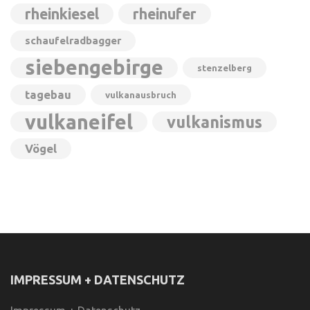
rheinkiesel
rheinufer
schaufelradbagger
siebengebirge
stenzelberg
tagebau
vulkanausbruch
vulkaneifel
vulkanismus
Vögel
IMPRESSUM + DATENSCHUTZ