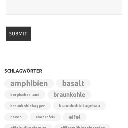
SCHLAGWÖRTER
amphibien
basalt
braunkohle
bergisches land
braunkohletagebau
braunkohlebagger
eifel
devon
drachenfels
eifelvulkanismus
eiflermühlsteinrevier