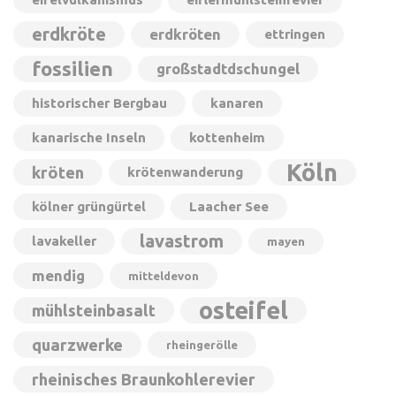
erdkröte
erdkröten
ettringen
fossilien
großstadtdschungel
historischer Bergbau
kanaren
kanarische Inseln
kottenheim
Köln
kröten
krötenwanderung
kölner grüngürtel
Laacher See
lavastrom
lavakeller
mayen
mendig
mitteldevon
osteifel
mühlsteinbasalt
quarzwerke
rheingerölle
rheinisches Braunkohlerevier