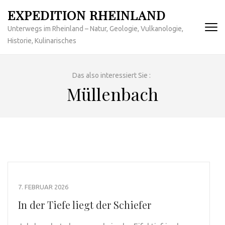
Zum
EXPEDITION RHEINLAND
Inhalt
Unterwegs im Rheinland – Natur, Geologie, Vulkanologie,
springen
Historie, Kulinarisches
(Enter
drücken)
Das also interessiert Sie :
Müllenbach
7. FEBRUAR 2026
In der Tiefe liegt der Schiefer