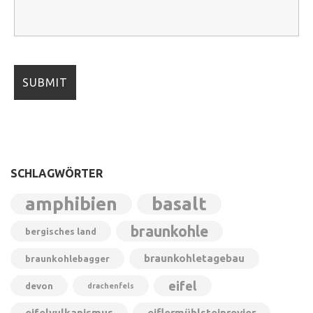
SCHLAGWÖRTER
amphibien
basalt
braunkohle
bergisches land
braunkohletagebau
braunkohlebagger
eifel
devon
drachenfels
eifelvulkanismus
eiflermühlsteinrevier