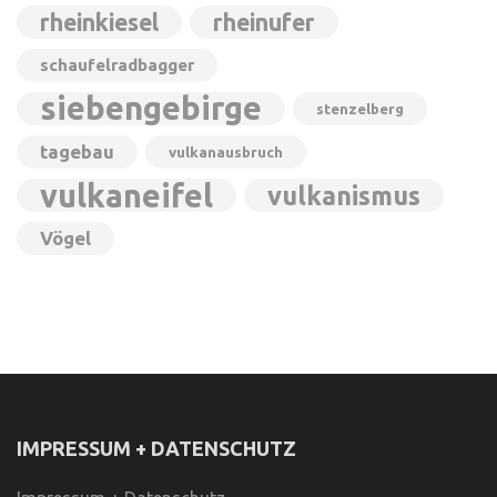
rheinkiesel
rheinufer
schaufelradbagger
siebengebirge
stenzelberg
tagebau
vulkanausbruch
vulkaneifel
vulkanismus
Vögel
IMPRESSUM + DATENSCHUTZ