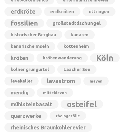
erdkröte
erdkröten
ettringen
fossilien
großstadtdschungel
historischer Bergbau
kanaren
kanarische Inseln
kottenheim
Köln
kröten
krötenwanderung
kölner grüngürtel
Laacher See
lavastrom
lavakeller
mayen
mendig
mitteldevon
osteifel
mühlsteinbasalt
quarzwerke
rheingerölle
rheinisches Braunkohlerevier