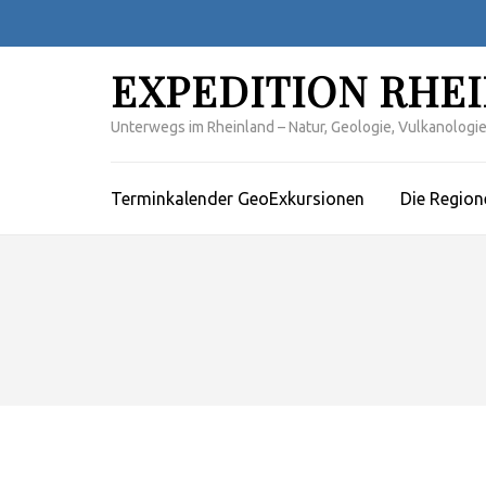
Zum
Inhalt
springen
EXPEDITION RHE
(Enter
drücken)
Unterwegs im Rheinland – Natur, Geologie, Vulkanologie,
Terminkalender GeoExkursionen
Die Region