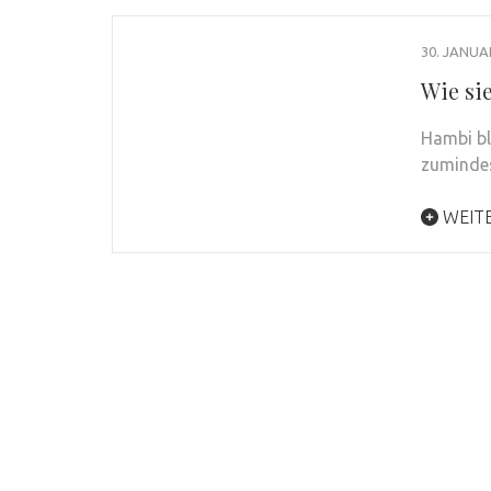
30. JANUA
Wie si
Hambi ble
zumindes
WEIT