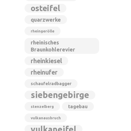
osteifel
quarzwerke
rheingerölle
rheinisches
Braunkohlerevier
rheinkiesel
rheinufer
schaufelradbagger
siebengebirge
tagebau
stenzelberg
vulkanausbruch
vulkaneifel