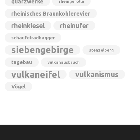
quarzwerke
rheingerölle
rheinisches Braunkohlerevier
rheinkiesel
rheinufer
schaufelradbagger
siebengebirge
stenzelberg
tagebau
vulkanausbruch
vulkaneifel
vulkanismus
Vögel