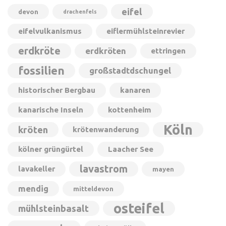
eifel
devon
drachenfels
eifelvulkanismus
eiflermühlsteinrevier
erdkröte
erdkröten
ettringen
fossilien
großstadtdschungel
historischer Bergbau
kanaren
kanarische Inseln
kottenheim
Köln
kröten
krötenwanderung
kölner grüngürtel
Laacher See
lavastrom
lavakeller
mayen
mendig
mitteldevon
osteifel
mühlsteinbasalt