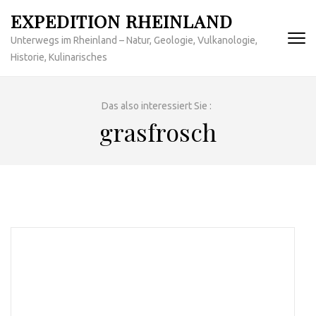
Zum
EXPEDITION RHEINLAND
Inhalt
Unterwegs im Rheinland – Natur, Geologie, Vulkanologie,
springen
Historie, Kulinarisches
(Enter
drücken)
Das also interessiert Sie :
grasfrosch