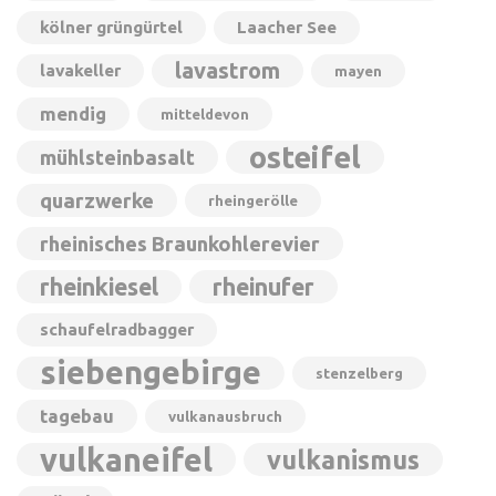
kölner grüngürtel
Laacher See
lavastrom
lavakeller
mayen
mendig
mitteldevon
osteifel
mühlsteinbasalt
quarzwerke
rheingerölle
rheinisches Braunkohlerevier
rheinkiesel
rheinufer
schaufelradbagger
siebengebirge
stenzelberg
tagebau
vulkanausbruch
vulkaneifel
vulkanismus