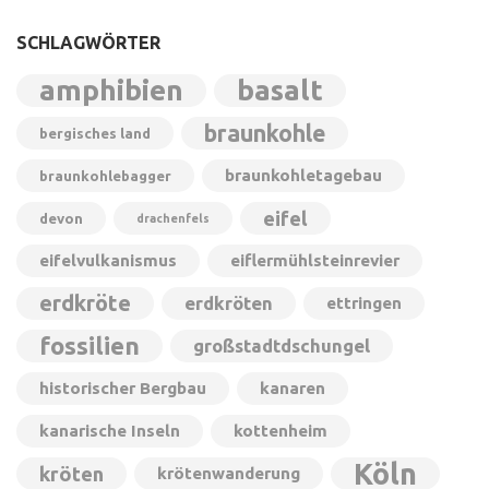
SCHLAGWÖRTER
amphibien
basalt
braunkohle
bergisches land
braunkohletagebau
braunkohlebagger
eifel
devon
drachenfels
eifelvulkanismus
eiflermühlsteinrevier
erdkröte
erdkröten
ettringen
fossilien
großstadtdschungel
historischer Bergbau
kanaren
kanarische Inseln
kottenheim
Köln
kröten
krötenwanderung