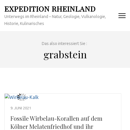
Zum
EXPEDITION RHEINLAND
Inhalt
Unterwegs im Rheinland – Natur, Geologie, Vulkanologie,
springen
Historie, Kulinarisches
(Enter
drücken)
Das also interessiert Sie :
grabstein
9. JUNI 2021
Fossile Wirbelau-Korallen auf dem
Kölner Melatenfriedhof und ihr