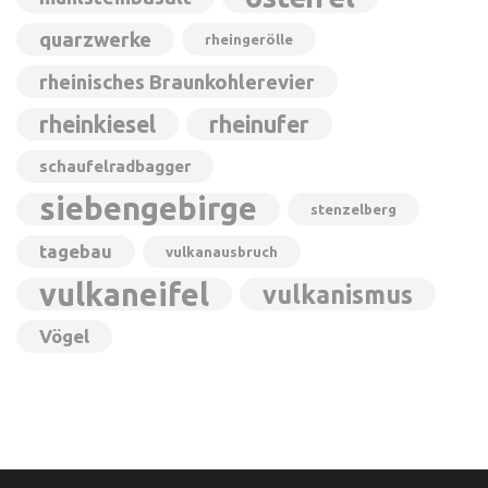
quarzwerke
rheingerölle
rheinisches Braunkohlerevier
rheinkiesel
rheinufer
schaufelradbagger
siebengebirge
stenzelberg
tagebau
vulkanausbruch
vulkaneifel
vulkanismus
Vögel