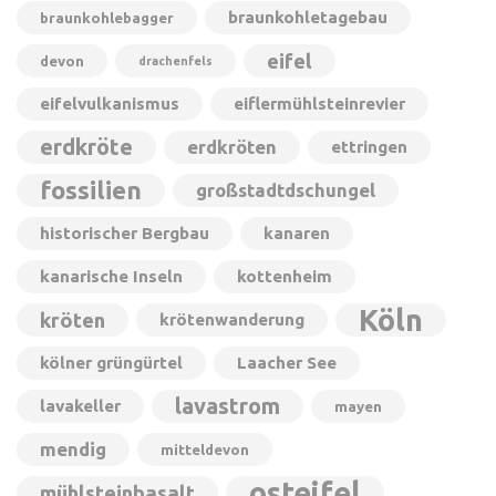
braunkohletagebau
braunkohlebagger
eifel
devon
drachenfels
eifelvulkanismus
eiflermühlsteinrevier
erdkröte
erdkröten
ettringen
fossilien
großstadtdschungel
historischer Bergbau
kanaren
kanarische Inseln
kottenheim
Köln
kröten
krötenwanderung
kölner grüngürtel
Laacher See
lavastrom
lavakeller
mayen
mendig
mitteldevon
osteifel
mühlsteinbasalt