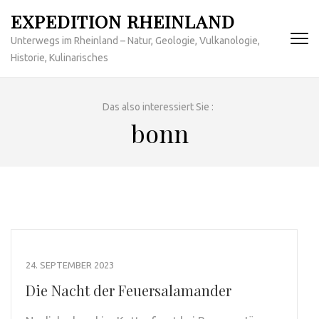
Zum
EXPEDITION RHEINLAND
Inhalt
Unterwegs im Rheinland – Natur, Geologie, Vulkanologie,
springen
Historie, Kulinarisches
(Enter
drücken)
Das also interessiert Sie :
bonn
24. SEPTEMBER 2023
Die Nacht der Feuersalamander