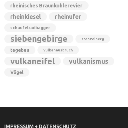
rheinisches Braunkohlerevier
rheinkiesel
rheinufer
schaufelradbagger
siebengebirge
stenzelberg
tagebau
vulkanausbruch
vulkaneifel
vulkanismus
Vögel
IMPRESSUM + DATENSCHUTZ