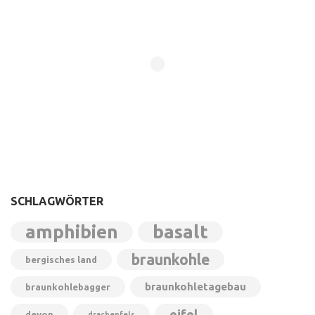
SCHLAGWÖRTER
amphibien
basalt
braunkohle
bergisches land
braunkohletagebau
braunkohlebagger
eifel
devon
drachenfels