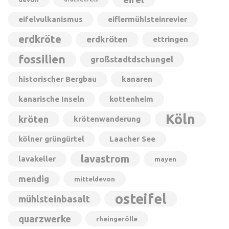
eifelvulkanismus
eiflermühlsteinrevier
erdkröte
erdkröten
ettringen
fossilien
großstadtdschungel
historischer Bergbau
kanaren
kanarische Inseln
kottenheim
Köln
kröten
krötenwanderung
kölner grüngürtel
Laacher See
lavastrom
lavakeller
mayen
mendig
mitteldevon
osteifel
mühlsteinbasalt
quarzwerke
rheingerölle