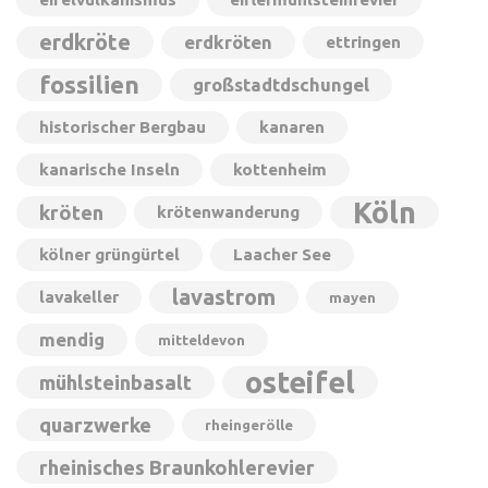
erdkröte
erdkröten
ettringen
fossilien
großstadtdschungel
historischer Bergbau
kanaren
kanarische Inseln
kottenheim
Köln
kröten
krötenwanderung
kölner grüngürtel
Laacher See
lavastrom
lavakeller
mayen
mendig
mitteldevon
osteifel
mühlsteinbasalt
quarzwerke
rheingerölle
rheinisches Braunkohlerevier