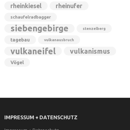
rheinkiesel
rheinufer
schaufelradbagger
siebengebirge
stenzelberg
tagebau
vulkanausbruch
vulkaneifel
vulkanismus
Vögel
IMPRESSUM + DATENSCHUTZ