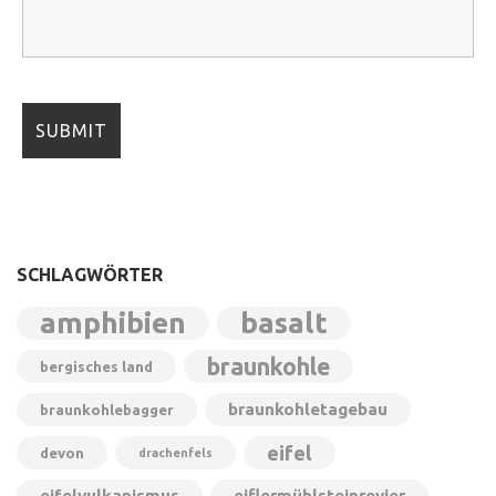
SCHLAGWÖRTER
amphibien
basalt
braunkohle
bergisches land
braunkohletagebau
braunkohlebagger
eifel
devon
drachenfels
eifelvulkanismus
eiflermühlsteinrevier