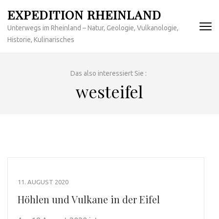
Zum
EXPEDITION RHEINLAND
Inhalt
Unterwegs im Rheinland – Natur, Geologie, Vulkanologie,
springen
Historie, Kulinarisches
(Enter
drücken)
Das also interessiert Sie :
westeifel
11. AUGUST 2020
Höhlen und Vulkane in der Eifel