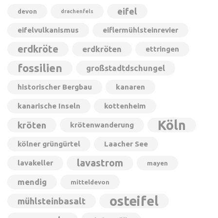
eifel
devon
drachenfels
eifelvulkanismus
eiflermühlsteinrevier
erdkröte
erdkröten
ettringen
fossilien
großstadtdschungel
historischer Bergbau
kanaren
kanarische Inseln
kottenheim
Köln
kröten
krötenwanderung
kölner grüngürtel
Laacher See
lavastrom
lavakeller
mayen
mendig
mitteldevon
osteifel
mühlsteinbasalt