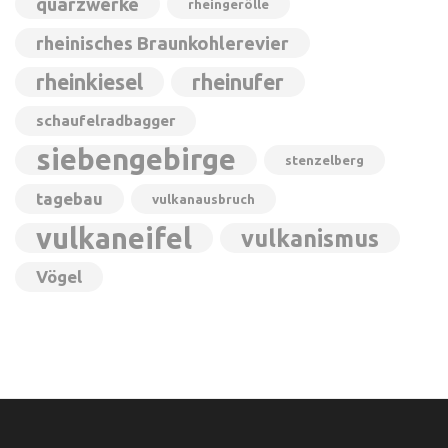
quarzwerke
rheingerölle
rheinisches Braunkohlerevier
rheinkiesel
rheinufer
schaufelradbagger
siebengebirge
stenzelberg
tagebau
vulkanausbruch
vulkaneifel
vulkanismus
Vögel