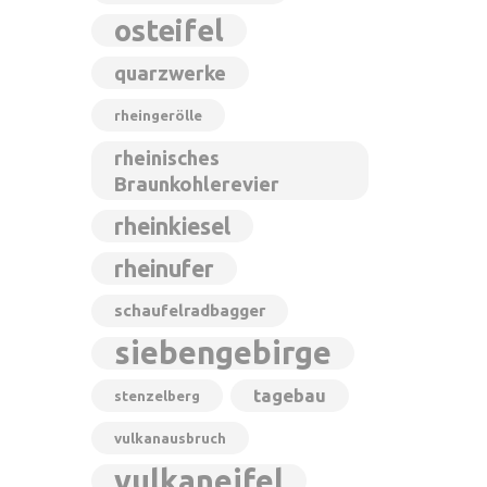
osteifel
quarzwerke
rheingerölle
rheinisches
Braunkohlerevier
rheinkiesel
rheinufer
schaufelradbagger
siebengebirge
tagebau
stenzelberg
vulkanausbruch
vulkaneifel