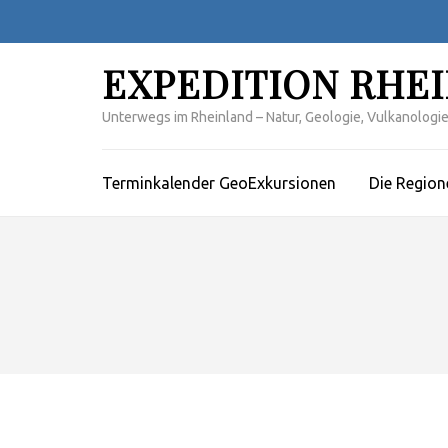
Zum
Inhalt
springen
EXPEDITION RHE
(Enter
drücken)
Unterwegs im Rheinland – Natur, Geologie, Vulkanologie,
Terminkalender GeoExkursionen
Die Region