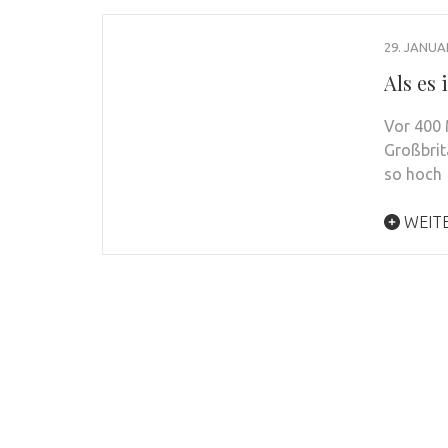
29. JANUA
Als es
Vor 400 
Großbrit
so hoch
WEIT