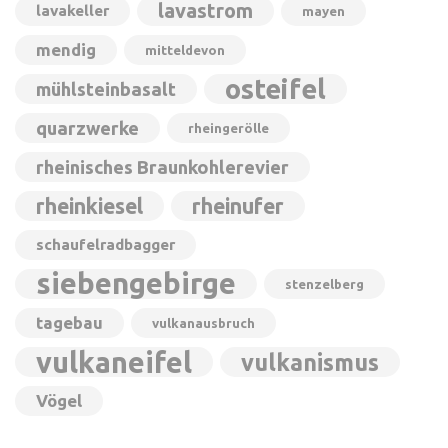
lavastrom
lavakeller
mayen
mendig
mitteldevon
osteifel
mühlsteinbasalt
quarzwerke
rheingerölle
rheinisches Braunkohlerevier
rheinkiesel
rheinufer
schaufelradbagger
siebengebirge
stenzelberg
tagebau
vulkanausbruch
vulkaneifel
vulkanismus
Vögel