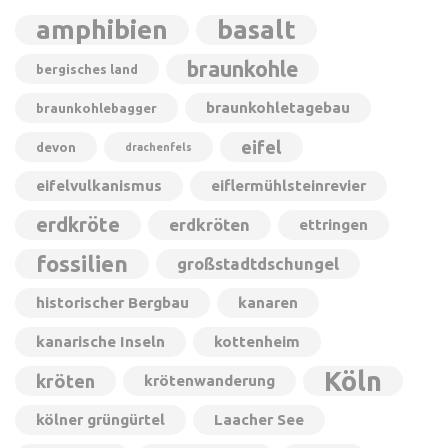
amphibien
basalt
braunkohle
bergisches land
braunkohletagebau
braunkohlebagger
eifel
devon
drachenfels
eifelvulkanismus
eiflermühlsteinrevier
erdkröte
erdkröten
ettringen
fossilien
großstadtdschungel
historischer Bergbau
kanaren
kanarische Inseln
kottenheim
Köln
kröten
krötenwanderung
kölner grüngürtel
Laacher See