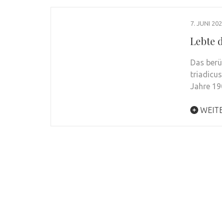
7. JUNI 20
Lebte d
Das berü
triadicu
Jahre 1
WEIT