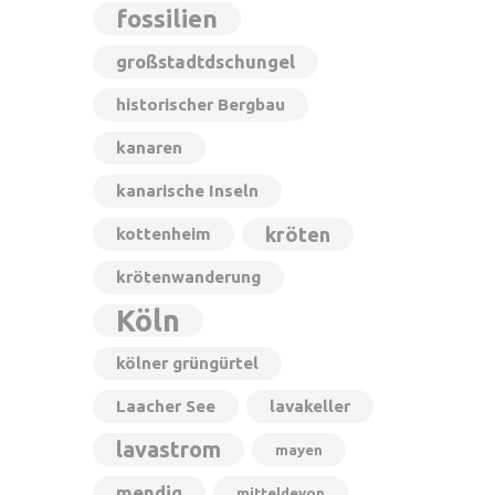
fossilien
großstadtdschungel
historischer Bergbau
kanaren
kanarische Inseln
kröten
kottenheim
krötenwanderung
Köln
kölner grüngürtel
Laacher See
lavakeller
lavastrom
mayen
mendig
mitteldevon