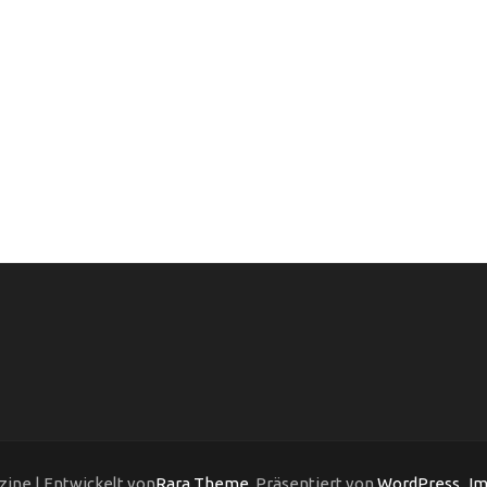
ine | Entwickelt von
Rara Theme
. Präsentiert von
WordPress
.
Im