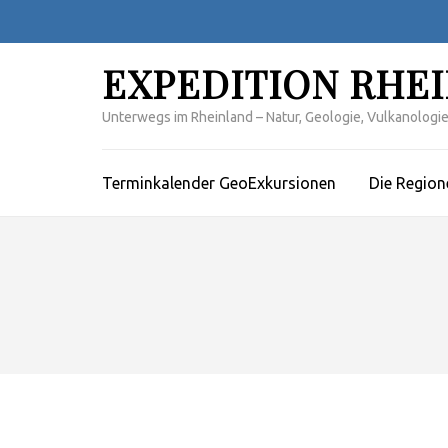
Zum
Inhalt
springen
EXPEDITION RHE
(Enter
drücken)
Unterwegs im Rheinland – Natur, Geologie, Vulkanologie,
Terminkalender GeoExkursionen
Die Region