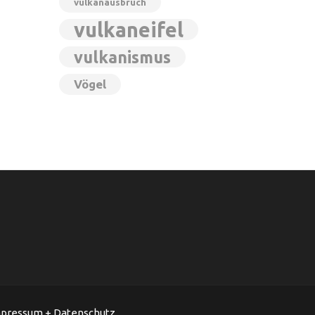
vulkanausbruch
vulkaneifel
vulkanismus
Vögel
pressum + Datenschutz