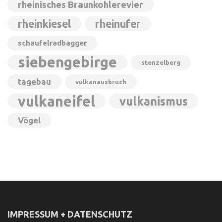
rheinisches Braunkohlerevier
rheinkiesel
rheinufer
schaufelradbagger
siebengebirge
stenzelberg
tagebau
vulkanausbruch
vulkaneifel
vulkanismus
Vögel
IMPRESSUM + DATENSCHUTZ