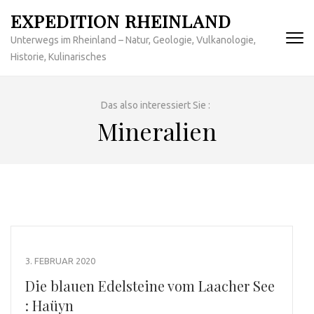
Zum
EXPEDITION RHEINLAND
Inhalt
Unterwegs im Rheinland – Natur, Geologie, Vulkanologie,
springen
Historie, Kulinarisches
(Enter
drücken)
Das also interessiert Sie :
Mineralien
3. FEBRUAR 2020
Die blauen Edelsteine vom Laacher See
: Haüyn