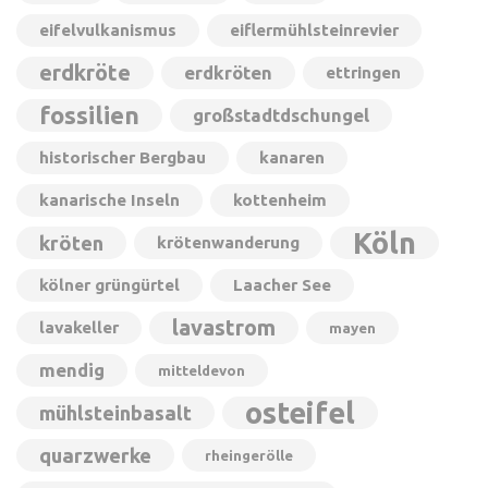
eifelvulkanismus
eiflermühlsteinrevier
erdkröte
erdkröten
ettringen
fossilien
großstadtdschungel
historischer Bergbau
kanaren
kanarische Inseln
kottenheim
Köln
kröten
krötenwanderung
kölner grüngürtel
Laacher See
lavastrom
lavakeller
mayen
mendig
mitteldevon
osteifel
mühlsteinbasalt
quarzwerke
rheingerölle