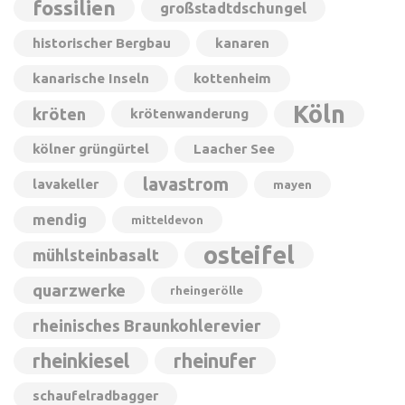
fossilien
großstadtdschungel
historischer Bergbau
kanaren
kanarische Inseln
kottenheim
Köln
kröten
krötenwanderung
kölner grüngürtel
Laacher See
lavastrom
lavakeller
mayen
mendig
mitteldevon
osteifel
mühlsteinbasalt
quarzwerke
rheingerölle
rheinisches Braunkohlerevier
rheinkiesel
rheinufer
schaufelradbagger