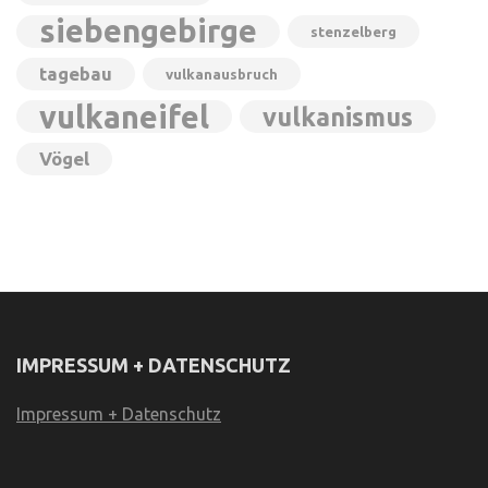
siebengebirge
stenzelberg
tagebau
vulkanausbruch
vulkaneifel
vulkanismus
Vögel
IMPRESSUM + DATENSCHUTZ
Impressum + Datenschutz