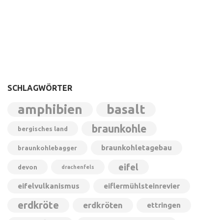
SCHLAGWÖRTER
amphibien
basalt
braunkohle
bergisches land
braunkohletagebau
braunkohlebagger
eifel
devon
drachenfels
eifelvulkanismus
eiflermühlsteinrevier
erdkröte
erdkröten
ettringen