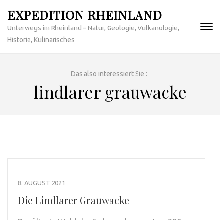
Zum
EXPEDITION RHEINLAND
Inhalt
Unterwegs im Rheinland – Natur, Geologie, Vulkanologie,
springen
Historie, Kulinarisches
(Enter
drücken)
Das also interessiert Sie :
lindlarer grauwacke
8. AUGUST 2021
Die Lindlarer Grauwacke