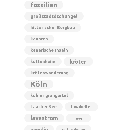
fossilien
großstadtdschungel
historischer Bergbau
kanaren
kanarische Inseln
kröten
kottenheim
krötenwanderung
Köln
kölner grüngürtel
Laacher See
lavakeller
lavastrom
mayen
mendig
mitteldevon