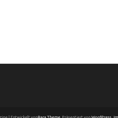
ine | Entwickelt von
Rara Theme
. Präsentiert von
WordPress
.
Im