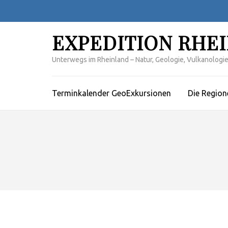
Zum
Inhalt
springen
EXPEDITION RHE
(Enter
drücken)
Unterwegs im Rheinland – Natur, Geologie, Vulkanologie,
Terminkalender GeoExkursionen
Die Region