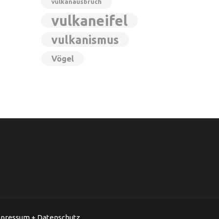
vulkanausbruch
vulkaneifel
vulkanismus
Vögel
pressum + Datenschutz