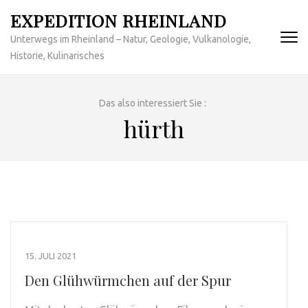
Zum
EXPEDITION RHEINLAND
Inhalt
Unterwegs im Rheinland – Natur, Geologie, Vulkanologie,
springen
Historie, Kulinarisches
(Enter
drücken)
Das also interessiert Sie :
hürth
15. JULI 2021
Den Glühwürmchen auf der Spur