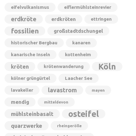
eifelvulkanismus
eiflermühlsteinrevier
erdkröte
erdkröten
ettringen
fossilien
großstadtdschungel
historischer Bergbau
kanaren
kanarische Inseln
kottenheim
Köln
kröten
krötenwanderung
kölner grüngürtel
Laacher See
lavastrom
lavakeller
mayen
mendig
mitteldevon
osteifel
mühlsteinbasalt
quarzwerke
rheingerölle