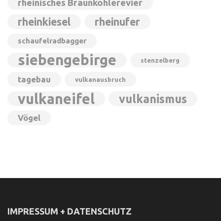
rheinisches Braunkohlerevier
rheinkiesel
rheinufer
schaufelradbagger
siebengebirge
stenzelberg
tagebau
vulkanausbruch
vulkaneifel
vulkanismus
Vögel
IMPRESSUM + DATENSCHUTZ