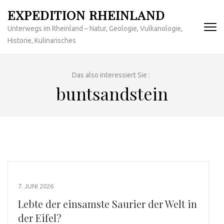
Zum
EXPEDITION RHEINLAND
Inhalt
Unterwegs im Rheinland – Natur, Geologie, Vulkanologie,
springen
Historie, Kulinarisches
(Enter
drücken)
Das also interessiert Sie :
buntsandstein
7. JUNI 2026
Lebte der einsamste Saurier der Welt in
der Eifel?