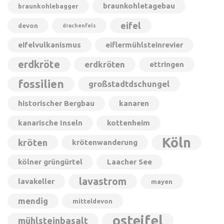
braunkohletagebau
braunkohlebagger
eifel
devon
drachenfels
eifelvulkanismus
eiflermühlsteinrevier
erdkröte
erdkröten
ettringen
fossilien
großstadtdschungel
historischer Bergbau
kanaren
kanarische Inseln
kottenheim
Köln
kröten
krötenwanderung
kölner grüngürtel
Laacher See
lavastrom
lavakeller
mayen
mendig
mitteldevon
osteifel
mühlsteinbasalt