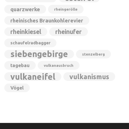
quarzwerke
rheingerölle
rheinisches Braunkohlerevier
rheinkiesel
rheinufer
schaufelradbagger
siebengebirge
stenzelberg
tagebau
vulkanausbruch
vulkaneifel
vulkanismus
Vögel