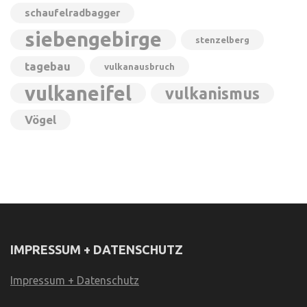
schaufelradbagger
siebengebirge
stenzelberg
tagebau
vulkanausbruch
vulkaneifel
vulkanismus
Vögel
IMPRESSUM + DATENSCHUTZ
Impressum + Datenschutz