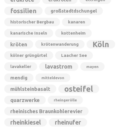
fossilien
großstadtdschungel
historischer Bergbau
kanaren
kanarische Inseln
kottenheim
Köln
kröten
krötenwanderung
kölner grüngürtel
Laacher See
lavastrom
lavakeller
mayen
mendig
mitteldevon
osteifel
mühlsteinbasalt
quarzwerke
rheingerölle
rheinisches Braunkohlerevier
rheinkiesel
rheinufer