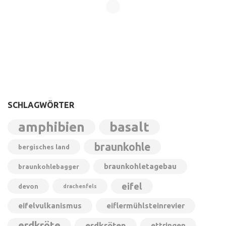
SCHLAGWÖRTER
amphibien
basalt
braunkohle
bergisches land
braunkohletagebau
braunkohlebagger
eifel
devon
drachenfels
eifelvulkanismus
eiflermühlsteinrevier
erdkröte
erdkröten
ettringen