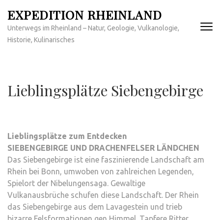
Zum
EXPEDITION RHEINLAND
Inhalt
Unterwegs im Rheinland – Natur, Geologie, Vulkanologie,
springen
Historie, Kulinarisches
(Enter
drücken)
Lieblingsplätze Siebengebirge
Lieblingsplätze zum Entdecken
SIEBENGEBIRGE UND DRACHENFELSER LÄNDCHEN
Das Siebengebirge ist eine faszinierende Landschaft am
Rhein bei Bonn, umwoben von zahlreichen Legenden,
Spielort der Nibelungensaga. Gewaltige
Vulkanausbrüche schufen diese Landschaft. Der Rhein
das Siebengebirge aus dem Lavagestein und trieb
bizarre Felsformationen gen Himmel. Tapfere Ritter